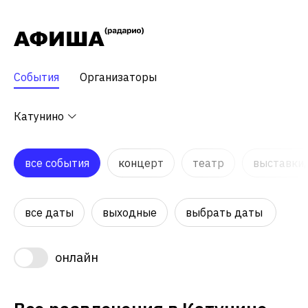
События
Организаторы
Катунино
все события
концерт
театр
выставки,
все даты
выходные
выбрать даты
онлайн